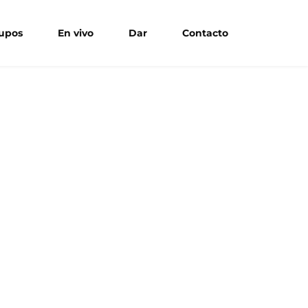
upos
En vivo
Dar
Contacto
Bienvenidos a
gdom Life 