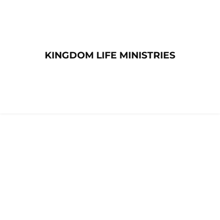
KINGDOM LIFE MINISTRIES
Nuestros 
Ministerios
Kingdom Life Ministries – Una iglesia para las 
naciones