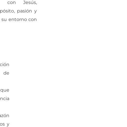
os con Jesús,
ósito, pasión y
n su entorno con
ción
s de
que
ncia
azón
os y