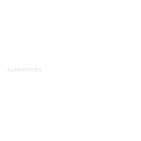
Hecho con
amor por
Thesi.io
KLMINITRIES