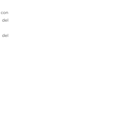
 con
 del
a del